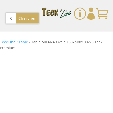
p


Teck'Line
/
Table
/ Table MILANA Ovale 180-240x100x75 Teck
Premium