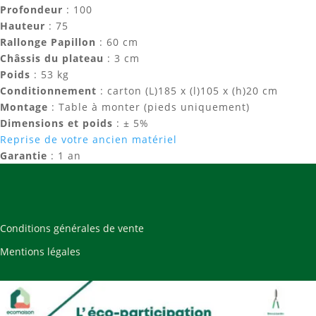
Profondeur
: 100
Hauteur
: 75
Rallonge Papillon
: 60 cm
Châssis du plateau
: 3 cm
Poids
: 53 kg
Conditionnement
: carton (L)185 x (l)105 x (h)20 cm
Montage
: Table à monter (pieds uniquement)
Dimensions et poids
: ± 5%
Reprise de votre ancien matériel
Garantie
: 1 an
Conditions générales de vente
Mentions légales