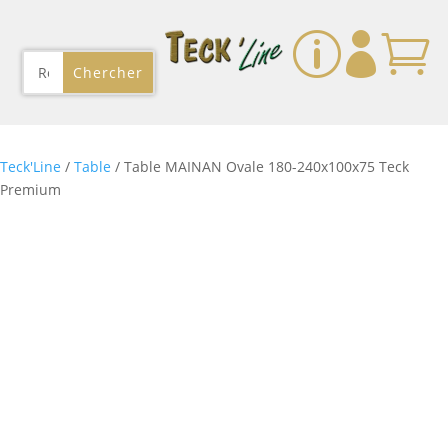
p


Teck'Line
/
Table
/ Table MAINAN Ovale 180-240x100x75 Teck
Premium