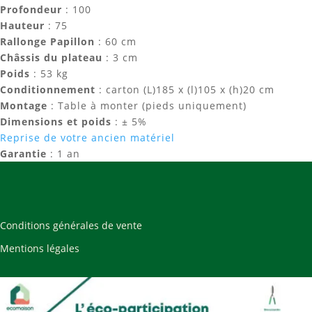
Profondeur
: 100
Hauteur
: 75
Rallonge Papillon
: 60 cm
Châssis du plateau
: 3 cm
Poids
: 53 kg
Conditionnement
: carton (L)185 x (l)105 x (h)20 cm
Montage
: Table à monter (pieds uniquement)
Dimensions et poids
: ± 5%
Reprise de votre ancien matériel
Garantie
: 1 an
Conditions générales de vente
Mentions légales