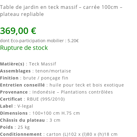
Table de jardin en teck massif – carrée 100cm –
plateau repliable
369,00
€
dont Eco-participation mobilier : 5.20€
Rupture de stock
Matière(s)
: Teck Massif
Assemblages
: tenon/mortaise
Finition
: brute / ponçage fin
Entretien conseillé
: huile pour teck et bois exotique
Provenance
: Indonésie – Plantations contrôlées
Certificat
: RBUE (995/2010)
Label
: V-legal
Dimensions
: 100×100 cm H.75 cm
Châssis du plateau
: 3 cm
Poids
: 25 kg
Conditionnement
: carton (L)102 x (l)80 x (h)18 cm