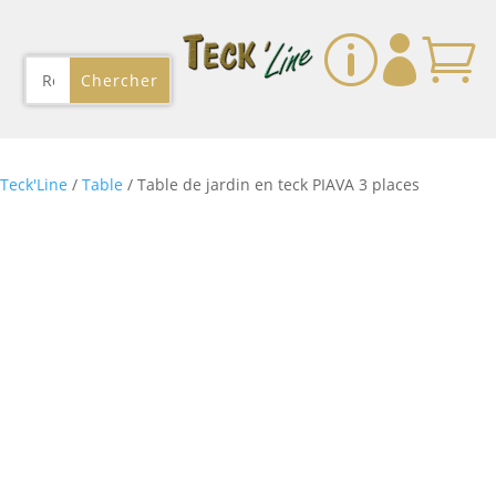
p


Teck'Line
/
Table
/ Table de jardin en teck PIAVA 3 places