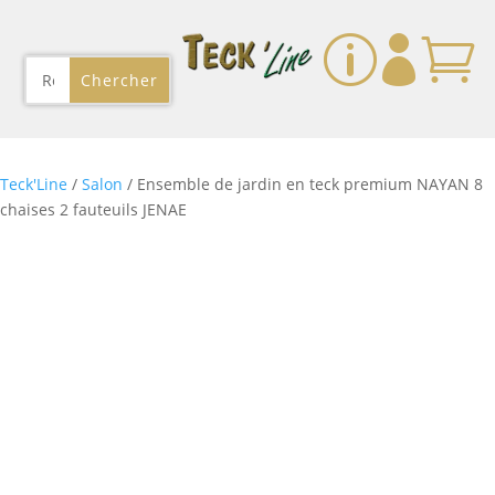
p


Teck'Line
/
Salon
/ Ensemble de jardin en teck premium NAYAN 8
chaises 2 fauteuils JENAE