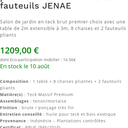
fauteuils JENAE
Salon de jardin en teck brut premier choix avec une
table de 2m extensible à 3m, 8 chaises et 2 fauteuils
pliants
1209,00
€
dont Eco-participation mobilier : 16.56€
En stock le 10 août
Composition
: 1 table + 8 chaises pliantes + 2 fauteuils
pliants
Matière(s)
: Teck Massif Premium
Assemblages
: tenon/mortaise
Finition
: brute / ponçage très fin
Entretien conseillé
: huile pour teck et bois exotique
Provenance
: Indonésie – Plantations contrôlées
Certificat
: RBUE (995/2010)