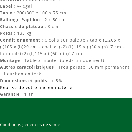
Label
: V-legal
Table
: 200/300 x 100 x 75 cm
Rallonge Papillon
: 2 x 50 cm
Châssis du plateau
: 3 cm
Poids
: 135 kg
Conditionnement
: 6 colis sur palette / table (L)205 x
(l)105 x (h)20 cm – chaises(x2) (L)115 x (l)50 x (h)17 cm –
fauteuils(x2) (L)115 x (l)60 x (h)17 cm
Montage
: Table à monter (pieds uniquement)
Autres caractéristiques
: Trou parasol 50 mm permanant
+ bouchon en teck
Dimensions et poids
: ± 5%
Reprise de votre ancien matériel
Garantie
: 1 an
Conditions générales de vente