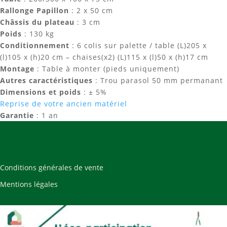
Rallonge Papillon
: 2 x 50 cm
Châssis du plateau
: 3 cm
Poids
: 130 kg
Conditionnement
: 6 colis sur palette / table (L)205 x
(l)105 x (h)20 cm – chaises(x2) (L)115 x (l)50 x (h)17 cm
Montage
: Table à monter (pieds uniquement)
Autres caractéristiques
: Trou parasol 50 mm permanant
Dimensions et poids
: ± 5%
Reprise de votre ancien matériel
Garantie
: 1 an
Conditions générales de vente
Mentions légales