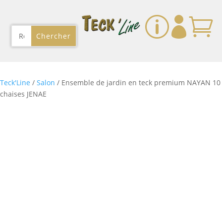
p


Teck'Line
/
Salon
/ Ensemble de jardin en teck premium NAYAN 10
chaises JENAE