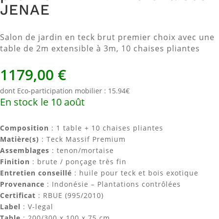
JENAE
Salon de jardin en teck brut premier choix avec une
table de 2m extensible à 3m, 10 chaises pliantes
1179,00
€
dont Eco-participation mobilier : 15.94€
En stock le 10 août
Composition
: 1 table + 10 chaises pliantes
Matière(s)
: Teck Massif Premium
Assemblages
: tenon/mortaise
Finition
: brute / ponçage très fin
Entretien conseillé
: huile pour teck et bois exotique
Provenance
: Indonésie – Plantations contrôlées
Certificat
: RBUE (995/2010)
Label
: V-legal
Table
: 200/300 x 100 x 75 cm