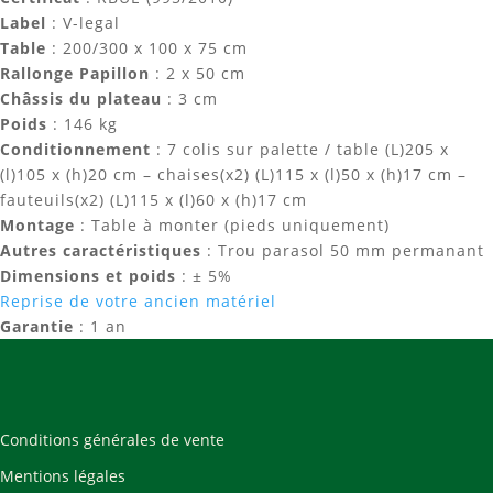
Label
: V-legal
Table
: 200/300 x 100 x 75 cm
Rallonge Papillon
: 2 x 50 cm
Châssis du plateau
: 3 cm
Poids
: 146 kg
Conditionnement
: 7 colis sur palette / table (L)205 x
(l)105 x (h)20 cm – chaises(x2) (L)115 x (l)50 x (h)17 cm –
fauteuils(x2) (L)115 x (l)60 x (h)17 cm
Montage
: Table à monter (pieds uniquement)
Autres caractéristiques
: Trou parasol 50 mm permanant
Dimensions et poids
: ± 5%
Reprise de votre ancien matériel
Garantie
: 1 an
Conditions générales de vente
Mentions légales