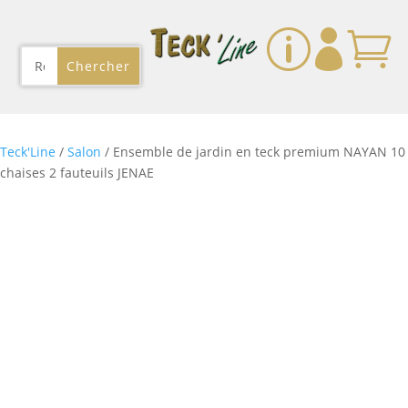
p


Teck'Line
/
Salon
/ Ensemble de jardin en teck premium NAYAN 10
chaises 2 fauteuils JENAE