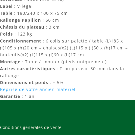
Label
: V-legal
Table
: 180/240 x 100 x 75 cm
Rallonge Papillon
: 60 cm
Châssis du plateau
: 3 cm
Poids
: 123 kg
Conditionnement
: 6 colis sur palette / table (L)185 x
(l)105 x (h)20 cm – chaises(x2) (L)115 x (l)50 x (h)17 cm –
fauteuils(x2) (L)115 x (l)60 x (h)17 cm
Montage
: Table à monter (pieds uniquement)
Autres caractéristiques
: Trou parasol 50 mm dans la
rallonge
Dimensions et poids
: ± 5%
Reprise de votre ancien matériel
Garantie
: 1 an
Conditions générales de vente