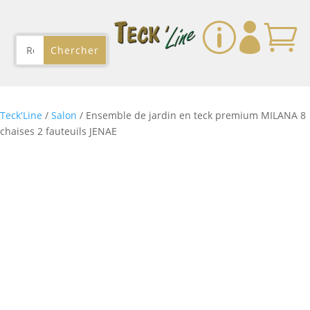
p


Teck'Line
/
Salon
/ Ensemble de jardin en teck premium MILANA 8
chaises 2 fauteuils JENAE