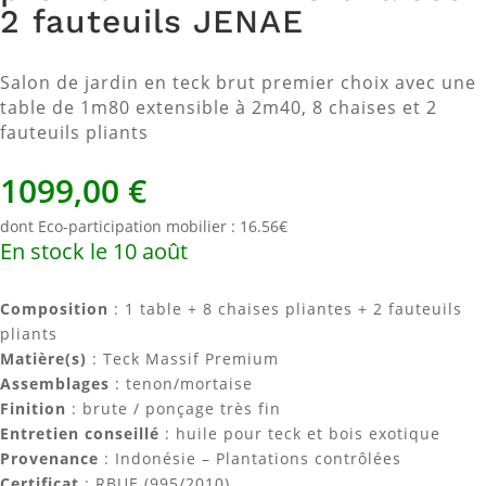
2 fauteuils JENAE
Salon de jardin en teck brut premier choix avec une
table de 1m80 extensible à 2m40, 8 chaises et 2
fauteuils pliants
1099,00
€
dont Eco-participation mobilier : 16.56€
En stock le 10 août
Composition
: 1 table + 8 chaises pliantes + 2 fauteuils
pliants
Matière(s)
: Teck Massif Premium
Assemblages
: tenon/mortaise
Finition
: brute / ponçage très fin
Entretien conseillé
: huile pour teck et bois exotique
Provenance
: Indonésie – Plantations contrôlées
Certificat
: RBUE (995/2010)