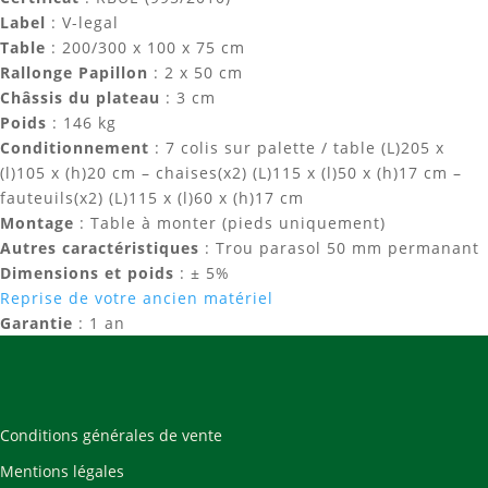
Label
: V-legal
Table
: 200/300 x 100 x 75 cm
Rallonge Papillon
: 2 x 50 cm
Châssis du plateau
: 3 cm
Poids
: 146 kg
Conditionnement
: 7 colis sur palette / table (L)205 x
(l)105 x (h)20 cm – chaises(x2) (L)115 x (l)50 x (h)17 cm –
fauteuils(x2) (L)115 x (l)60 x (h)17 cm
Montage
: Table à monter (pieds uniquement)
Autres caractéristiques
: Trou parasol 50 mm permanant
Dimensions et poids
: ± 5%
Reprise de votre ancien matériel
Garantie
: 1 an
Conditions générales de vente
Mentions légales