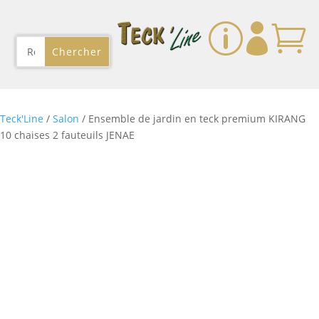
p


Teck'Line
/
Salon
/ Ensemble de jardin en teck premium KIRANG
10 chaises 2 fauteuils JENAE