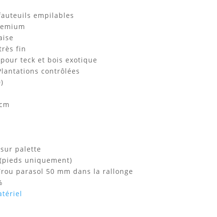
 fauteuils empilables
Premium
aise
très fin
 pour teck et bois exotique
Plantations contrôlées
)
 cm
s sur palette
 (pieds uniquement)
Trou parasol 50 mm dans la rallonge
%
tériel