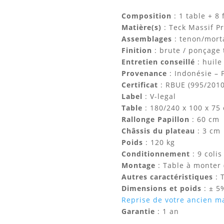
Composition
: 1 table + 8
Matière(s)
: Teck Massif 
Assemblages
: tenon/mort
Finition
: brute / ponçage 
Entretien conseillé
: huile
Provenance
: Indonésie – 
Certificat
: RBUE (995/2010
Label
: V-legal
Table
: 180/240 x 100 x 75
Rallonge Papillon
: 60 cm
Châssis du plateau
: 3 cm
Poids
: 120 kg
Conditionnement
: 9 coli
Montage
: Table à monter
Autres caractéristiques
: 
Dimensions et poids
: ± 5
Reprise de votre ancien ma
Garantie
: 1 an