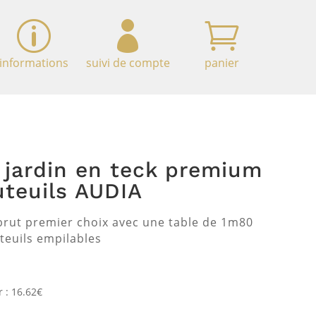
p


informations
suivi de compte
panier
jardin en teck premium
teuils AUDIA
 brut premier choix avec une table de 1m80
teuils empilables
r : 16.62€