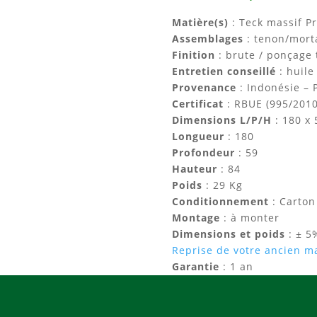
Matière(s)
: Teck massif 
Assemblages
: tenon/mort
Finition
: brute / ponçage 
Entretien conseillé
: huile
Provenance
: Indonésie – 
Certificat
: RBUE (995/2010
Dimensions L/P/H
: 180 x
Longueur
: 180
Profondeur
: 59
Hauteur
: 84
Poids
: 29 Kg
Conditionnement
: Carton
Montage
: à monter
Dimensions et poids
: ± 5
Reprise de votre ancien ma
Garantie
: 1 an