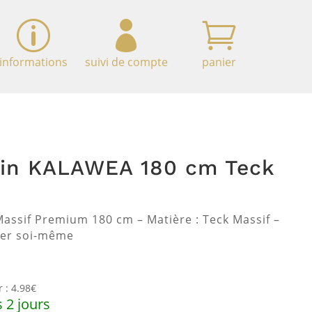
p


informations
suivi de compte
panier
din KALAWEA 180 cm Teck
Massif Premium 180 cm – Matière : Teck Massif –
nter soi-même
 : 4.98€
 2 jours