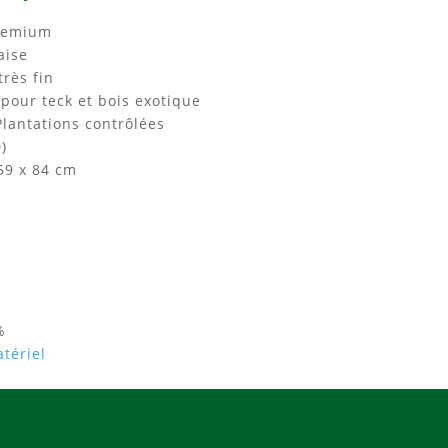
Premium
aise
très fin
 pour teck et bois exotique
Plantations contrôlées
)
 59 x 84 cm
%
tériel